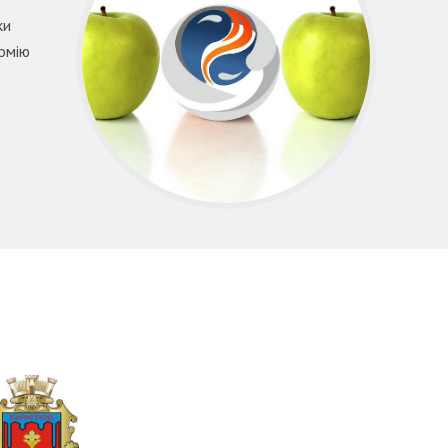
ки
номію