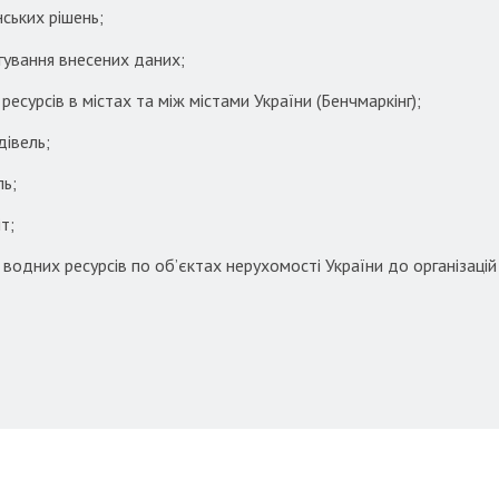
нських рішень;
гування внесених даних;
есурсів в містах та між містами України (Бенчмаркінг);
дівель;
ль;
т;
водних ресурсів по об’єктах нерухомості України до організацій