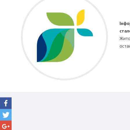
Інфо
стал
Жито
остан