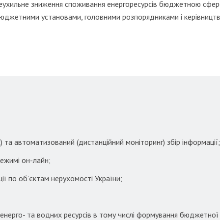
еухильне зниження споживання енергоресурсів бюджетною сферо
юджетними установами, головними розпорядниками і керівництв
 та автоматизований (дистанційний моніторинг) збір інформації
ежимі он-лайн;
ції по об’єктам нерухомості України;
я енерго- та водних ресурсів в тому числі формування бюджетної