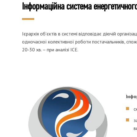
Інформаційна система енергетичного
Ієрархія об’єктів в системі відповідає діючій організ
одночасної колективної роботи постачальників, спожив
20-30 хв. – при аналізі ІСЕ.
Інфо
с
з
в